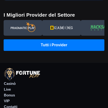
I Migliori Provider del Settore
Tutti i Provider
Casinò
Live
Bonus
VIP
Contatti