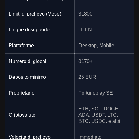
Limiti di prelievo (Mese)
31800
Lingue di supporto
IT, EN
Piattaforme
Desktop, Mobile
Numero di giochi
8170+
Deposito minimo
25 EUR
Proprietario
Fortuneplay SE
ETH, SOL, DOGE,
Criptovalute
ADA, USDT, LTC,
BTC, USDC, e altri
Velocità di prelievo
Immediato