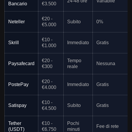
24-48 ore
Variabile
Bancario
€3.500
€20 -
Neteller
Subito
0%
€5.000
€10 -
Skrill
Immediato
Gratis
€1.000
€20 -
Tempo
Paysafecard
Nessuna
€300
reale
€20 -
PostePay
Immediato
Gratis
€4.000
€10 -
Satispay
Subito
Gratis
€4.500
Tether
€10 -
Pochi
Fee di rete
(USDT)
€6.750
minuti