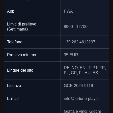
App
PWA
Limiti di prelievo
8900 - 12700
(Settimana)
Telefono
+39 262 4612197
Prelievo minimo
35 EUR
DE, NO, EN, IT, PT, FR,
Lingue del sito
PL, GR, FI, HU, ES
Licenza
GCB-2024-9119
E-mail
info@fortune-play.it
Gratta e vinci, Giochi