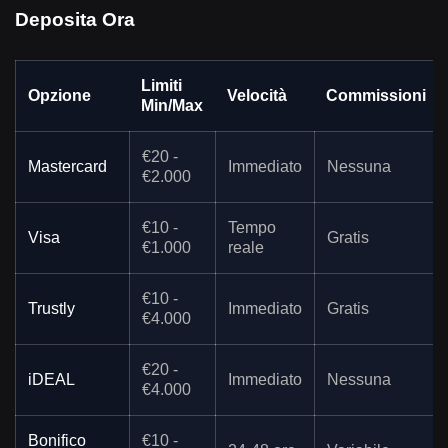
Deposita Ora
Limiti
Opzione
Velocità
Commissioni
Min/Max
€20 -
Mastercard
Immediato
Nessuna
€2.000
€10 -
Tempo
Visa
Gratis
€1.000
reale
€10 -
Trustly
Immediato
Gratis
€4.000
€20 -
iDEAL
Immediato
Nessuna
€4.000
Bonifico
€10 -