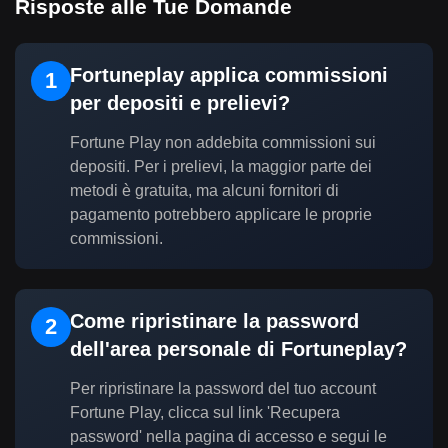
Risposte alle Tue Domande
Fortuneplay applica commissioni
per depositi e prelievi?
Fortune Play non addebita commissioni sui
depositi. Per i prelievi, la maggior parte dei
metodi è gratuita, ma alcuni fornitori di
pagamento potrebbero applicare le proprie
commissioni.
Come ripristinare la password
dell'area personale di Fortuneplay?
Per ripristinare la password del tuo account
Fortune Play, clicca sul link 'Recupera
password' nella pagina di accesso e segui le