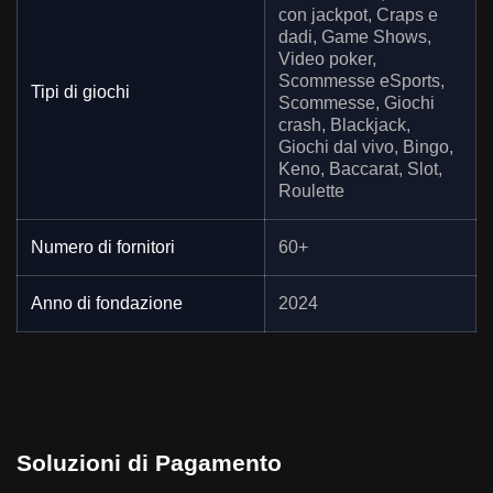
con jackpot, Craps e
dadi, Game Shows,
Video poker,
Scommesse eSports,
Tipi di giochi
Scommesse, Giochi
crash, Blackjack,
Giochi dal vivo, Bingo,
Keno, Baccarat, Slot,
Roulette
Numero di fornitori
60+
Anno di fondazione
2024
Soluzioni di Pagamento