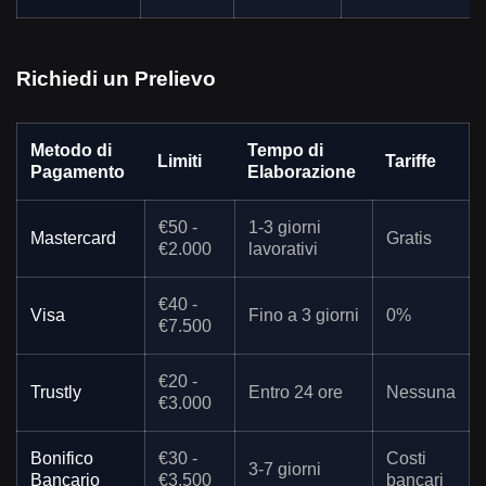
Richiedi un Prelievo
Metodo di
Tempo di
Limiti
Tariffe
Pagamento
Elaborazione
€50 -
1-3 giorni
Mastercard
Gratis
€2.000
lavorativi
€40 -
Visa
Fino a 3 giorni
0%
€7.500
€20 -
Trustly
Entro 24 ore
Nessuna
€3.000
Bonifico
€30 -
Costi
3-7 giorni
Bancario
€3.500
bancari